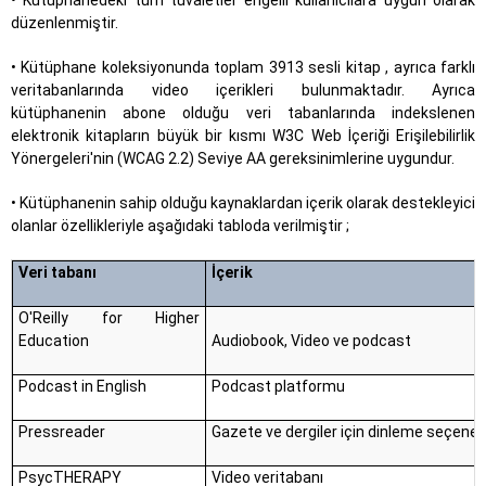
• Kütüphanedeki tüm tuvaletler engelli kullanıcılara uygun olarak
düzenlenmiştir.
• Kütüphane koleksiyonunda toplam 3913 sesli kitap , ayrıca farklı
veritabanlarında video içerikleri bulunmaktadır. Ayrıca
kütüphanenin abone olduğu veri tabanlarında indekslenen
elektronik kitapların büyük bir kısmı W3C Web İçeriği Erişilebilirlik
Yönergeleri'nin (WCAG 2.2) Seviye AA gereksinimlerine uygundur.
• Kütüphanenin sahip olduğu kaynaklardan içerik olarak destekleyici
olanlar özellikleriyle aşağıdaki tabloda verilmiştir ;
Veri tabanı
İçerik
O'Reilly for Higher
Education
Audiobook, Video ve podcast
Podcast in English
Podcast platformu
Pressreader
Gazete ve dergiler için dinleme seçeneğ
PsycTHERAPY
Video veritabanı