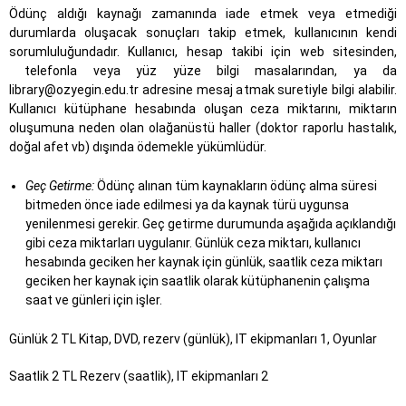
Ödünç aldığı kaynağı zamanında iade etmek veya etmediği
durumlarda oluşacak sonuçları takip etmek, kullanıcının kendi
sorumluluğundadır. Kullanıcı, hesap takibi için web sitesinden,
telefonla veya yüz yüze bilgi masalarından, ya da
library@ozyegin.edu.tr adresine mesaj atmak suretiyle bilgi alabilir.
Kullanıcı kütüphane hesabında oluşan ceza miktarını, miktarın
oluşumuna neden olan olağanüstü haller (doktor raporlu hastalık,
doğal afet vb) dışında ödemekle yükümlüdür.
Geç Getirme:
Ödünç alınan tüm kaynakların ödünç alma süresi
bitmeden önce iade edilmesi ya da kaynak türü uygunsa
yenilenmesi gerekir. Geç getirme durumunda aşağıda açıklandığı
gibi ceza miktarları uygulanır. Günlük ceza miktarı, kullanıcı
hesabında geciken her kaynak için günlük, saatlik ceza miktarı
geciken her kaynak için saatlik olarak kütüphanenin çalışma
saat ve günleri için işler.
Günlük 2 TL Kitap, DVD, rezerv (günlük), IT ekipmanları 1, Oyunlar
Saatlik 2 TL Rezerv (saatlik), IT ekipmanları 2