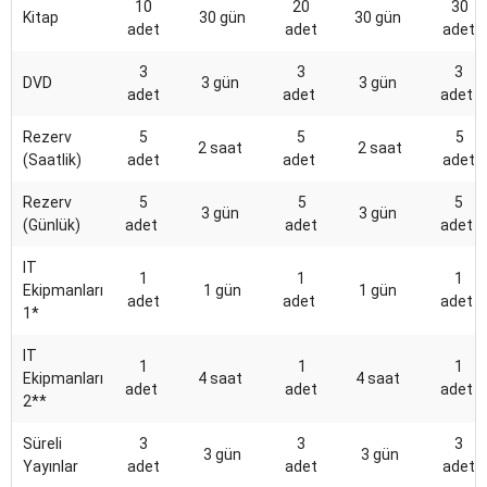
10
20
30
Kitap
30 gün
30 gün
adet
adet
adet
3
3
3
DVD
3 gün
3 gün
adet
adet
adet
Rezerv
5
5
5
2 saat
2 saat
(Saatlik)
adet
adet
adet
Rezerv
5
5
5
3 gün
3 gün
(Günlük)
adet
adet
adet
IT
1
1
1
Ekipmanları
1 gün
1 gün
adet
adet
adet
1*
IT
1
1
1
Ekipmanları
4 saat
4 saat
adet
adet
adet
2**
Süreli
3
3
3
3 gün
3 gün
Yayınlar
adet
adet
adet