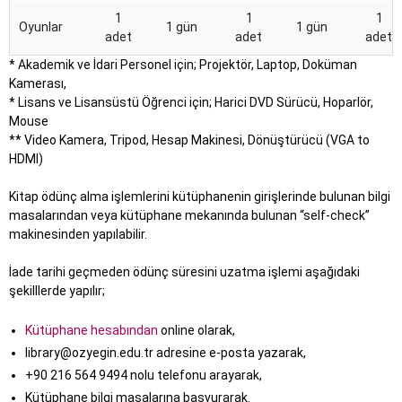
1
1
1
Oyunlar
1 gün
1 gün
adet
adet
adet
* Akademik ve İdari Personel için; Projektör, Laptop, Doküman
Kamerası,
* Lisans ve Lisansüstü Öğrenci için; Harici DVD Sürücü, Hoparlör,
Mouse
** Video Kamera, Tripod, Hesap Makinesi, Dönüştürücü (VGA to
HDMI)
Kitap ödünç alma işlemlerini kütüphanenin girişlerinde bulunan bilgi
masalarından veya kütüphane mekanında bulunan “self-check”
makinesinden yapılabilir.
İade tarihi geçmeden ödünç süresini uzatma işlemi aşağıdaki
şekilllerde yapılır;
Kütüphane hesabından
online olarak,
library@ozyegin.edu.tr adresine e-posta yazarak,
+90 216 564 9494 nolu telefonu arayarak,
Kütüphane bilgi masalarına başvurarak.