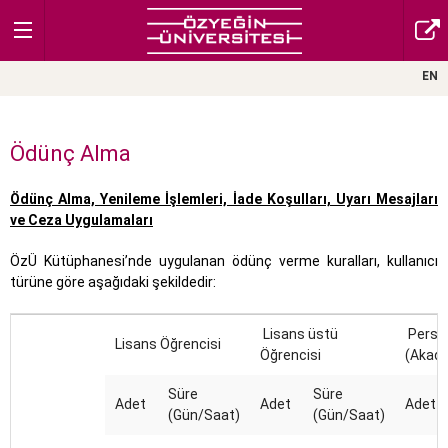
EN
Ödünç Alma
Ödünç Alma, Yenileme İşlemleri, İade Koşulları, Uyarı Mesajları
ve Ceza Uygulamaları
ÖzÜ Kütüphanesi’nde uygulanan ödünç verme kuralları, kullanıcı
türüne göre aşağıdaki şekildedir:
Lisans üstü
Perso
Lisans Öğrencisi
Öğrencisi
(Akade
Süre
Süre
Adet
Adet
Adet
(Gün/Saat)
(Gün/Saat)