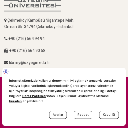
Çekmeköy Kampüsü Nişantepe Mah.
Orman Sk. 34794 Çekmeköy - İstanbul
+90 (216) 564 94 94
+90 (216) 564 90 58
library@ozyegin.edu.tr
© 2016 Özyeğin Üniversitesi
Shuttle Saatleri
Akademik Takvim
Kişisel Verilerin Korunması
Leave a message
Bilgi Edinme