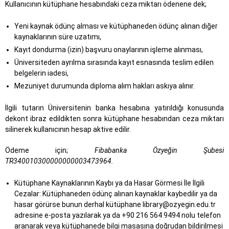
Kullanıcının kütüphane hesabındaki ceza miktarı ödenene dek;
Ye
ni kaynak ödünç alması ve kütüphaneden ödünç alınan diğer
kaynaklarının süre uzatımı,
Kayıt dondurma (izin) başvuru onaylarının işleme alınması,
Üniversiteden ayrılma sırasında kayıt esnasında teslim edilen
belgelerin iadesi,
Mezuniyet durumunda diploma alım hakları askıya alınır.
İlgili tutarın Üniversitenin banka hesabına yatırıldığı konusunda
dekont ibraz edildikten sonra kütüphane hesabından ceza miktarı
silinerek kullanıcının hesap aktive edilir.
Ödeme için;
Fibabanka Özyeğin Şubesi
TR340010300000000003473964.
Kütüphane Kaynaklarının Kaybı ya da Hasar Görmesi İle İlgili
Cezalar:
Kütüphaneden ödünç alınan kaynaklar kaybedilir ya da
hasar görürse bunun derhal kütüphane library@ozyegin.edu.tr
adresine e-posta yazılarak ya da +90 216 564 9494 nolu telefon
aranarak veya kütüphanede bilgi masasına doğrudan bildirilmesi