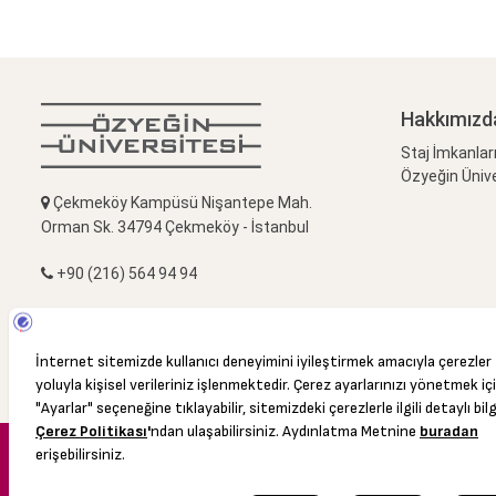
Hakkımızd
Staj İmkanlar
Özyeğin Ünive
Çekmeköy Kampüsü Nişantepe Mah.
Orman Sk. 34794 Çekmeköy - İstanbul
+90 (216) 564 94 94
+90 (216) 564 90 58
library@ozyegin.edu.tr
© 2016 Özyeğin Üniversitesi