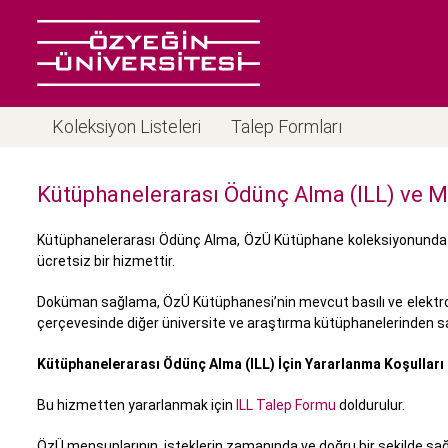
Koleksiyon Listeleri
Talep Formları
Kütüphanelerarası Ödünç Alma (ILL) ve M
Kütüphanelerarası Ödünç Alma, ÖzÜ Kütüphane koleksiyonunda bulun
ücretsiz bir hizmettir.
Doküman sağlama, ÖzÜ Kütüphanesi’nin mevcut basılı ve elektronik
çerçevesinde diğer üniversite ve araştırma kütüphanelerinden sağ
Kütüphanelerarası Ödünç Alma (ILL) İçin Yararlanma Koşulları
Bu hizmetten yararlanmak için
ILL Talep Formu
doldurulur.
ÖzÜ mensuplarının, isteklerin zamanında ve doğru bir şekilde sağ