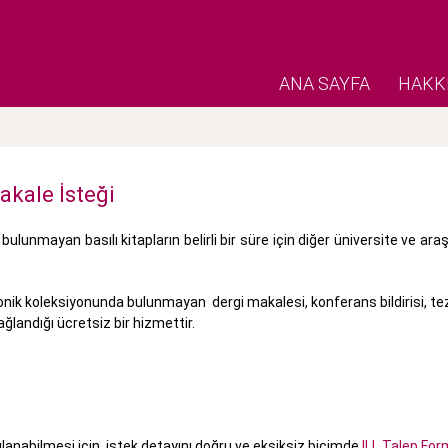
ANA SAYFA
HAKK
akale İsteği
mayan basılı kitapların belirli bir süre için diğer üniversite ve araş
 koleksiyonunda bulunmayan dergi makalesi, konferans bildirisi, tez ve
landığı ücretsiz bir hizmettir.
lanabilmesi için, istek detayını doğru ve eksiksiz biçimde
ILL Talep Fo