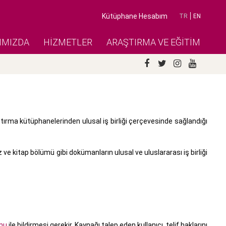
Kütüphane Hesabım
TR
EN
IMIZDA
HİZMETLER
ARAŞTIRMA VE EĞİTİM
tırma kütüphanelerinden ulusal iş birliği çerçevesinde sağlandığı
 kitap bölümü gibi dokümanların ulusal ve uluslararası iş birliği
rmu
ile bildirmesi gerekir. Kaynağı talep eden kullanıcı, telif haklarını